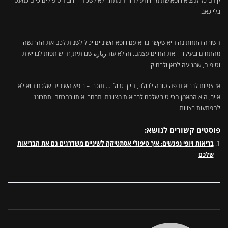
קודם כל למצוא רופא שתומך ויודע להוריד מתח. ולא לשכוח – רוב הטיפולים כיום כמעט
בלי כאב.
השורה התחתונה היא שקשר בריא עם רופא השיניים יכול לשנות לכם את ההרגשה
מהתחום ובעיקר – את החיים עצמם. זה לא עוד زيارة שגרתית, זה שותפות לבריאות
וטיפוח, שמגיעה לכאן ולרחוק!
אז צפיות לבריאות פה טובה לכולנו, חיוך גדול ו… תזכרו – רופא השיניים שלכם הוא לא
אויב, הוא המאמן הכי טוב שלכם לבריאות מצוינת. תבחרו אותו בחכמה ותתכוננו
להפתעות רצויות.
פוסטים קשורים לנושא:
בריאות ויופי נפגשים: איך טיפולי אסתטיקה לשיניים משדרגים גם את הבריאות
שלכם