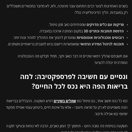
בשנים האחרונות לצער רבים התחום עובר מהפכה, ולא, לא מדובר במכשירים משוכללים
רק במעבדות. הליך הדיגיטליזציה כולל:
סריקות עם כלים מדויקים
שמפחיתים כאב וזמן טיפול.
הדפסת תותבות וכתרים 3D
במקום המתנה ארוכה במעבדה.
רובוטים וטכנולוגיות אוטומטיות
שמטרתן להפוך את התהליך למהיר ונוח יותר.
תוכנות לניהול המידע הרפואי
שמאפשרות רישום נגיש למצבים בריאותיים משתנים.
אם חשבתם שהליך רפואי שיניים זה דבר כואב ויקר, תמיד תבדקו מה הטכנולוגיה
המודרנית יכולה להציע!
ונסיים עם חשיבה לפרספקטיבה: למה
בריאות הפה היא נכס לכל החיים?
כמו כל נכס חשוב אחר, גם טיפול כמו
שתלים בשיניים
דורש השקעה. ההבדלים בבריאות
הפה משפיעים לא רק על מראה חיצוני – אלא על איכות חיים, ביטחון עצמי ואפילו תפקוד
יומיומי כמו אכילה ודיבור.
השקעה בטיפוח פה טובה היום – תחסוך לך המון כאבים, הרבה לאי נוחות ובעיקר תקנה