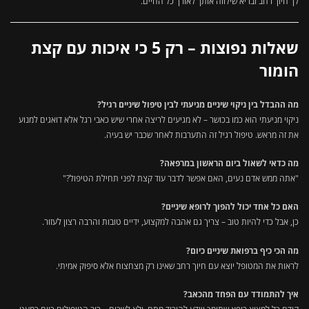
לך חיוך רחב ובריא שילווה אותך לאורך כל החיים.
שאלות נפוצות – רק 5 כי איכות עם קצת
הומור
מה ההבדל בין ניקוי שיניים מניעתי לבין טיפול שיניים רגיל?
ניקוי מניעתי הוא כמו בכושר – לא מגיעים לריצה אחרי שיש כאבי רגל אלא דואגים למנוע
את זה מראש. טיפול רגיל זה התערבות לאחר שכבר יש בעיה.
מה כדאי לשאול ביום הראשון במרפאה?
"אתה ממש אדם נעים, האם אפשר לדבר עוד קצת לפני תחילת הטיפול?"
האם כל אחד יכול להפוך לרופא שיניים?
כן, אבל כדי להיות טוב – צריך גם אהבה למקצוע, ידיים טובות והרבה רצון לעזור.
מה הכי כיף ברפואת שיניים כיום?
לראות את המטופל יוצא עם חיוך רחב שאינו רק מצחצוח אלא סיפוק אמיתי.
איך להתמודד עם הפחד מהכאב?