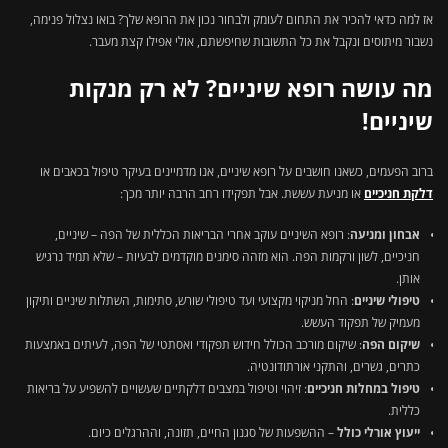
אז למה כדאי להכיר את התחום לעומק ולבחור נכון את הרופא שלך? בואו נצלול פנימה,
נשבור מיתוסים ונקבל את כל התשובות שחיפשתם, אולי אפילו קצת מעבר.
מה עושה רופא שיניים? לא רק מנקות
שיניים!
ברוב הפעמים, כשאנו חושבים על רופא שיניים, אנו מדמיינים בעיקר טיפול בכאבים או
דלקת חניכיים
או
מניעת עששת. אבל תפקידו רחב הרבה יותר מכך:
אבחון ומניעה
: רופא השיניים עוקב אחרי הבריאות הכללית של הפה – שיניים,
חניכיים, לשון ורקמות הפה. הוא מזהה סימנים מוקדמים לבעיות – שלא תמיד נרגיש
אותן.
טיפולי שיניים
: החל מניקוי מקצועי ועד טיפולי שורש, סתימות, השתלות שיניים ותיקון
מעמיק של תפקוד העשש.
שיקום הפה
: שיקום מורכב הכולל חידוש תפקודי ואסתטי של הפה, לעיתים באמצעות
כתרים, גשרים, והתקני אורתודונטיה.
טיפול במחלות חניכיים
: זיהוי וטיפול במצבים דלקתיים שעשויים להשפיע על בריאות
כללית.
ייעוץ אורלי כולל
– ההשפעות של סגנון החיים, תזונה, וההרגלים כיום.