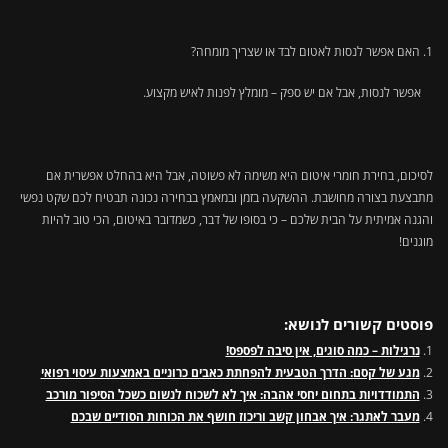
האם אפשר לנסות לאטום לבד או שצריך מומחה?
אפשר לנסות, אבל אם יש ספק – מומלץ לפנות לאיש מקצוע.
לסיכום, בחירת חומרי איטום היא משימה לא פשוטה, אבל היא בהחלט אפשרית אם
מתבצעת בצורה מחושבת. ההשקעה בזמן ובמאמץ בבחירה נכונה תבטיח לכם שקט נפשי
והגנה אמיתית על הבית שלכם – כי בסופו של דבר, כשמדובר באיטום, הכי טוב להיות
מוגנים!
פוסטים קשורים לנושא:
נרגילות – כמה סוגים, אין סיבה לפספס!
מגע של קסם: הדרך הטבעית להפחתת כאבים כרוניים באמצעות עיסוי רפואי
התמודדויות בתחום יחסי אהבה: איך לא לשכוח לנשום כשכל הסיפור מורכב
מעבר לאתגר: איך אבחון קשב וריכוז חושף את הכוחות הסודיים שבכם