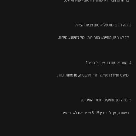
בהחלט! אבל ודאו שהוא מותאם לעמידות UV.
מה היתרונות של איטום מבית הציוד?
קל לשימוש, מתייבש במהירות ויכול להימנע נזילות.
האם איטום נדרש בכל הבית?
כמעט תמיד! דגש על חדרי אמבטיה, מרפסות וגגות.
כמה זמן מחזיקים חומרי האיטום?
משתנה, אך לרוב בין 5-15 שנים אם לא נפגעים.