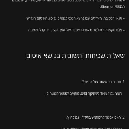
– מחקר על סוגי חומרי האיטום: ישנם מספר סוגים כגון פוליאוריתן, סיליקון, ואיטומים
מבוססי Bitumen.
– תנאי הסביבה: האקלים שבו נמצא הנכס משפיע על סוג האיטום הנדרש.
– צוות מקצועי: לא לשכוח את החשיבות של יועץ מקצועי או קבלן מומחה!
שאלות שכיחות ותשובות בנושא איטום
מהו חומר איטום פוליאוריתן?
חומר עמיד מאוד בשחיקה ומים, מתאים למספר משטחים.
האם אפשר להשתמש בסיליקון גם בחוץ?