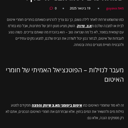
מאת guyava
19 בינואר 2025
0
כמו שהשמש זורחת לאחר לילה גשום, כך גם צריך להרגיש כשאתם בוחרים חומרי איטום
לבית או למבנה שלכם מ
א.צ. שיווק
. השוק מציע מגוון רחב של פתרונות, אבל כמו במו"מ
עם קופאית בסופר, לא כל מה שנראה טוב – הוא בהכרח מה שאתם צריכים. כשזה נוגע
לעבודות של איטום, לבחור נכון יכול לשדרג את הבית שלכם, למנוע נזקים עתידיים
ולהבטיח חוויית מגורים נוחה ובטוחה.
מעבר לנזילות – הפוטנציאל האמיתי של חומרי
האיטום
זה לא סוד שחומרי האיטום כמו
איטום ביטומני מא.צ שיווק והפצה
תפקידם למנוע
נזילות מים ולהשאיר את המים בחוץ. אלא שבחרתם את חומרי האיטום הנכונים, אתם לא
רק מספקים הגנה, אלא גם: